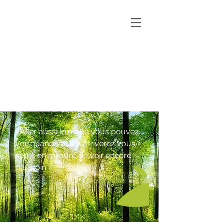
PSYCHOPRATICIENNE
Christine
Minguet
«Aller aussi loin que vous pouvez
voir,quand vous y arriverez vous
serez en mesure de voir encore
plus loin »
JP Morgan